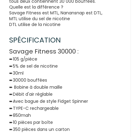
tous deux contiennent 30 000 bouffées.
Quelle est la différence ?
Savage Fitness est MTL, Nanansnap est DTL,
MTL utilise du sel de nicotine
DTL utilise de la nicotine
SPÉCIFICATION
Savage Fitness 30000 :
➨105 g/pièce
➨5% de sel de nicotine
➨30ml
➨30000 bouffées
➨ Bobine à double maille
➨Débit d'air réglable
➨Avec bague de style Fidget Spinner
➨TYPE-C rechargeable
➨850mah
➨10 pièces par boîte
➨350 pièces dans un carton