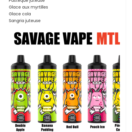
Pastèque juteuse
Glace aux myrtilles
Glace cola
Sangria juteuse